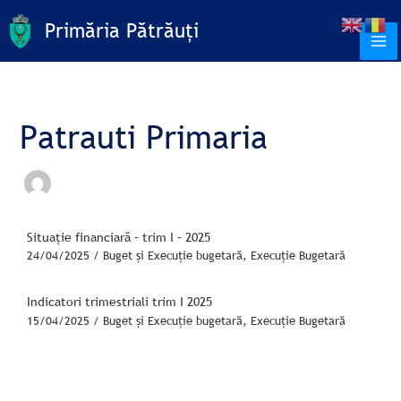
Skip
C
Primăria Pătrăuți
to
a
content
u
t
ă
Patrauti Primaria
Situație financiară – trim I – 2025
24/04/2025
/
Buget și Execuție bugetară
,
Execuție Bugetară
Indicatori trimestriali trim I 2025
15/04/2025
/
Buget și Execuție bugetară
,
Execuție Bugetară