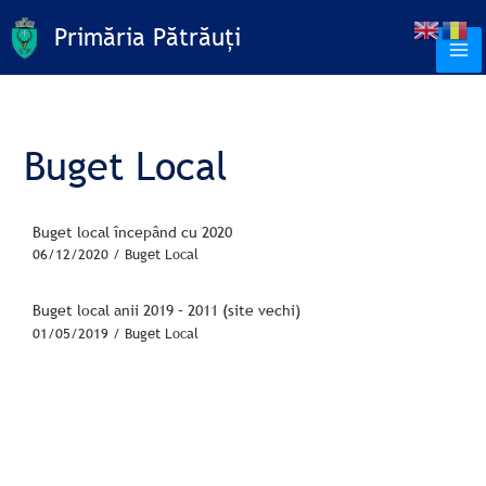
Skip
C
Primăria Pătrăuți
to
a
content
u
t
ă
Buget Local
Buget local începând cu 2020
06/12/2020
/
Buget Local
Buget local anii 2019 – 2011 (site vechi)
01/05/2019
/
Buget Local