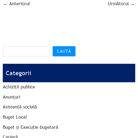
←
Anteriorul
Următorul
→
CAUTĂ
Categorii
Achiziții publice
Anunțuri
Asistență socială
Buget Local
Buget și Execuție bugetară
Carieră