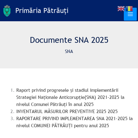
Skip
C
Primăria Pătrăuți
to
a
content
u
t
Documente SNA 2025
ă
SNA
Raport privind progresele şi stadiul implementării
Strategiei Naţionale Anticorupţie(SNA) 2021-2025 la
nivelul Comunei Pătrăuți în anul 2025
INVENTARUL MĂSURILOR PREVENTIVE 2025 2025
RAPORTARE PRIVIND IMPLEMENTAREA SNA 2021-2025 la
nivelul COMUNEI PĂTRĂUȚI pentru anul 2025